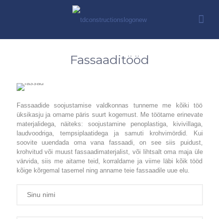
Fassaaditööd
Fassaadide soojustamise valdkonnas tunneme me kõiki töö
üksikasju ja omame päris suurt kogemust. Me töötame erinevate
materjalidega, näiteks: soojustamine penoplastiga, kivivillaga,
laudvoodriga, tempsiplaatidega ja samuti krohvimördid. Kui
soovite uuendada oma vana fassaadi, on see siis puidust,
krohvitud või muust fassaadimaterjalist, või lihtsalt oma maja üle
värvida, siis me aitame teid, korraldame ja viime läbi kõik tööd
kõige kõrgemal tasemel ning anname teie fassaadile uue elu.